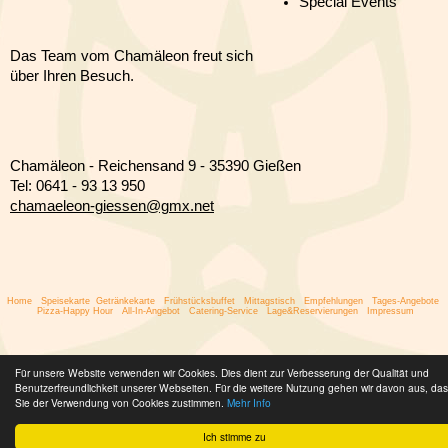
Special Events
Das Team vom Chamäleon freut sich
über Ihren Besuch.
Chamäleon - Reichensand 9 - 35390 Gießen
Tel: 0641 - 93 13 950
chamaeleon-giessen@gmx.net
Home
Speisekarte
Getränkekarte
Frühstücksbuffet
Mittagstisch
Empfehlungen
Tages-Angebote
Pizza-Happy Hour
All-In-Angebot
Catering-Service
Lage&Reservierungen
Impressum
Für unsere Website verwenden wir Cookies. Dies dient zur Verbesserung der Qualität und
Benutzerfreundlichkeit unserer Webseiten. Für die weitere Nutzung gehen wir davon aus, da
Sie der Verwendung von Cookies zustimmen.
Mehr Info
Ich stimme zu