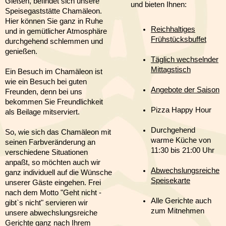
Gießen, befindet sich unsere
Pizza-Happy Hour
und bieten Ihnen:
Speisegaststätte Chamäleon.
Hier können Sie ganz in Ruhe
All-In-Angebot
Reichhaltiges
und in gemütlicher Atmosphäre
Frühstücksbuffet
durchgehend schlemmen und
Catering-Service
genießen.
Täglich wechselnder
Lage und Reservierungen
Mittagstisch
Ein Besuch im Chamäleon ist
wie ein Besuch bei guten
Impressum
Angebote der Saison
Freunden, denn bei uns
bekommen Sie Freundlichkeit
Pizza Happy Hour
als Beilage mitserviert.
Durchgehend
So, wie sich das Chamäleon mit
warme Küche von
seinen Farbveränderung an
11:30 bis 21:00 Uhr
verschiedene Situationen
anpaßt, so möchten auch wir
Abwechslungsreiche
ganz individuell auf die Wünsche
Speisekarte
unserer Gäste eingehen. Frei
nach dem Motto "Geht nicht -
Alle Gerichte auch
gibt`s nicht" servieren wir
zum Mitnehmen
unsere abwechslungsreiche
Gerichte ganz nach Ihrem